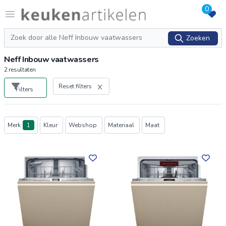
0
Logo keukenartikelen.com
Open menu
Zoeken
Zoeken
Neff Inbouw vaatwassers
2
resultaten
Reset filters
Filters
Producten
Merk
1
Kleur
Webshop
Materiaal
Maat