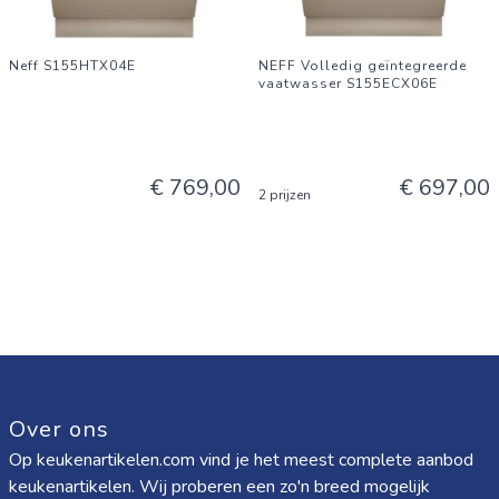
Neff S155HTX04E
NEFF Volledig geïntegreerde
vaatwasser S155ECX06E
€ 769,00
€ 697,00
2 prijzen
Over ons
Op keukenartikelen.com vind je het meest complete aanbod
keukenartikelen. Wij proberen een zo'n breed mogelijk