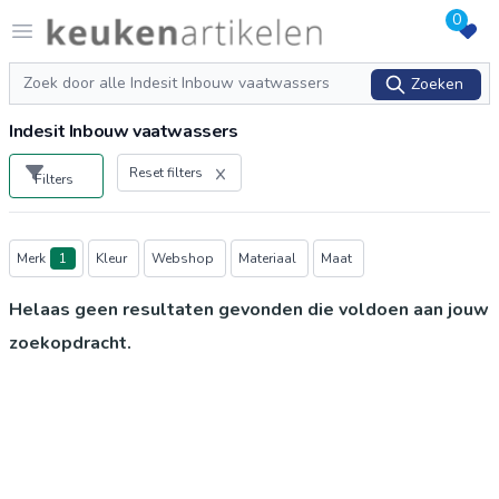
0
Logo keukenartikelen.com
Open menu
Zoeken
Zoeken
Indesit Inbouw vaatwassers
Reset filters
Filters
Producten
Merk
1
Kleur
Webshop
Materiaal
Maat
Helaas geen resultaten gevonden die voldoen aan jouw
zoekopdracht.