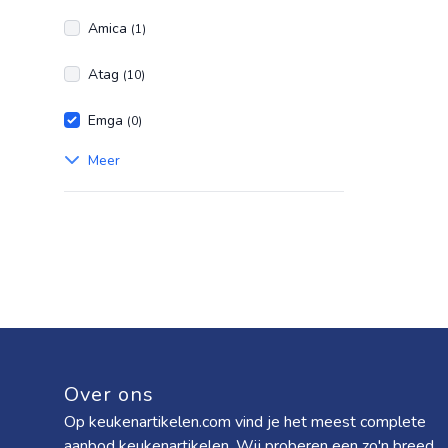
Amica
(1)
Atag
(10)
Emga
(0)
Meer
Over ons
Op keukenartikelen.com vind je het meest complete
aanbod keukenartikelen. Wij proberen een zo'n breed