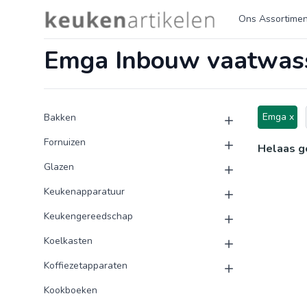
Logo keukenartikelen.com
Ons Assortimen
Emga Inbouw vaatwas
Product categorieën
Producten
Emga x
Bakken
Fornuizen
Helaas g
Glazen
Keukenapparatuur
Keukengereedschap
Koelkasten
Koffiezetapparaten
Kookboeken