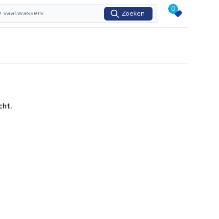
0
Zoeken
cht.