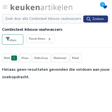
0
Logo keukenartikelen.com
Open menu
Zoeken
Zoeken
Combisteel Inbouw vaatwassers
Reset filters
Filters
Producten
Merk
1
Kleur
Webshop
Materiaal
Maat
Helaas geen resultaten gevonden die voldoen aan jouw
zoekopdracht.