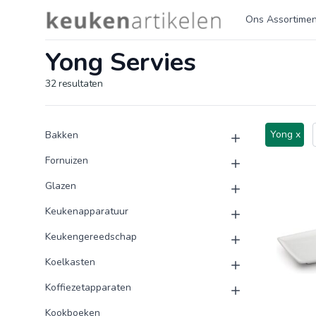
Logo keukenartikelen.com
Ons Assortimen
Yong Servies
32
resultaten
Product categorieën
Producten
Yong x
Bakken
Fornuizen
Glazen
Keukenapparatuur
Keukengereedschap
Koelkasten
Koffiezetapparaten
Kookboeken