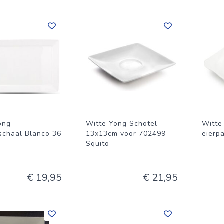
ong
Witte Yong Schotel
Witte
schaal Blanco 36
13x13cm voor 702499
eierp
Squito
€ 19,95
€ 21,95