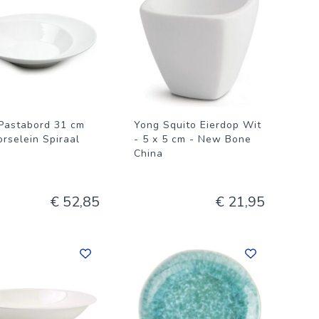
Pastabord 31 cm
Yong Squito Eierdop Wit
orselein Spiraal
- 5 x 5 cm - New Bone
China
€ 52,85
€ 21,95