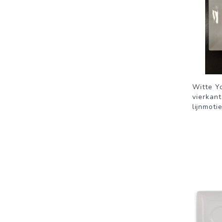
Witte Y
vierkant
lijnmoti