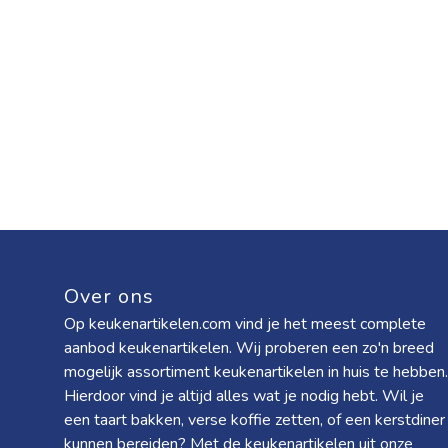
Over ons
Op keukenartikelen.com vind je het meest complete
aanbod keukenartikelen. Wij proberen een zo'n breed
mogelijk assortiment keukenartikelen in huis te hebben.
Hierdoor vind je altijd alles wat je nodig hebt. Wil je
een taart bakken, verse koffie zetten, of een kerstdiner
kunnen bereiden? Met de keukenartikelen uit onze