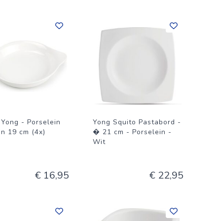
 Yong - Porselein
Yong Squito Pastabord -
an 19 cm (4x)
� 21 cm - Porselein -
Wit
€ 16,95
€ 22,95