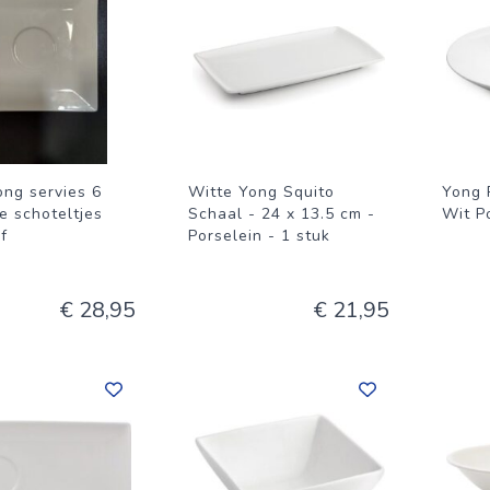
ong servies 6
Witte Yong Squito
Yong 
e schoteltjes
Schaal - 24 x 13.5 cm -
Wit P
ef
Porselein - 1 stuk
€ 28,95
€ 21,95