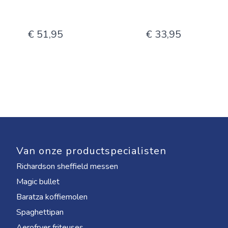
€ 51,95
€ 33,95
Van onze productspecialisten
Richardson sheffield messen
Magic bullet
Baratza koffiemolen
Spaghettipan
Aerofryer friteuses