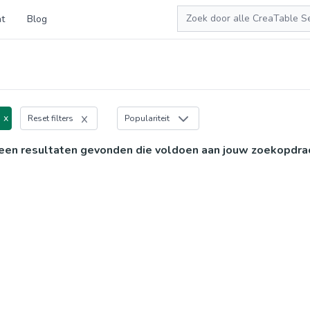
Zoeken
t
Blog
 x
Reset filters
Populariteit
een resultaten gevonden die voldoen aan jouw zoekopdra