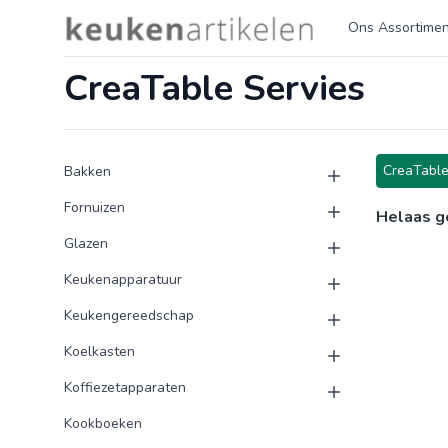
Logo keukenartikelen.com
Ons Assortimen
CreaTable Servies
Product categorieën
Producten
CreaTable
Bakken
Fornuizen
Helaas g
Glazen
Keukenapparatuur
Keukengereedschap
Koelkasten
Koffiezetapparaten
Kookboeken