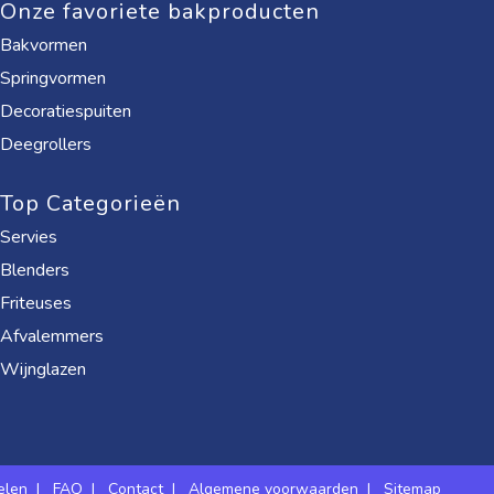
Onze favoriete bakproducten
Bakvormen
Springvormen
Decoratiespuiten
Deegrollers
Top Categorieën
Servies
Blenders
Friteuses
Afvalemmers
Wijnglazen
elen
|
FAQ
|
Contact
|
Algemene voorwaarden
|
Sitemap