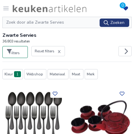
0
Logo keukenartikelen.com
Open menu
Zoeken
Zoeken
Zwarte Servies
36.803
resultaten
Reset filters
Filters
Producten
Kleur
1
Webshop
Materiaal
Maat
Merk