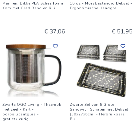
Mannen, Dikke PLA Scheerfoam
16 oz - Morsbestendig Deksel -
Kom met Glad Rand en Rui
...
Ergonomische Handgre
...
€ 37,06
€ 51,95
Zwarte OGO Living - Theemok
Zwarte Set van 6 Grote
met zeef - Karl -
Sandwich Schalen met Deksel
borosilicaatglas -
(39x27x6cm) - Herbruikbare
grafietkleurig
...
Bu
...