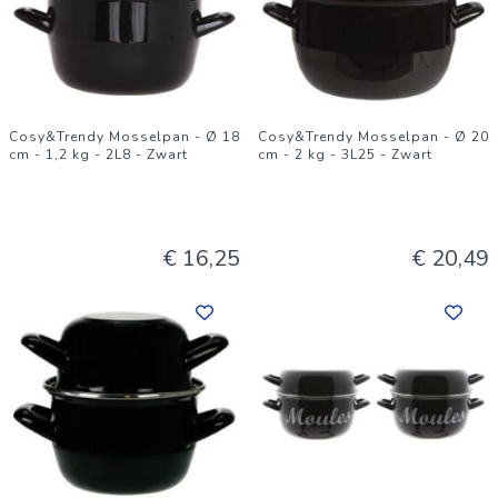
Cosy&Trendy Mosselpan - Ø 18
Cosy&Trendy Mosselpan - Ø 20
cm - 1,2 kg - 2L8 - Zwart
cm - 2 kg - 3L25 - Zwart
€ 16,25
€ 20,49