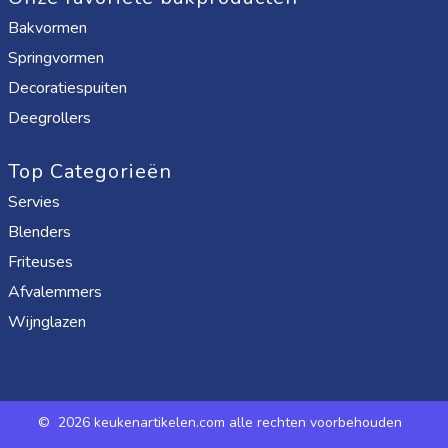
Bakvormen
Springvormen
Decoratiespuiten
Deegrollers
Top Categorieën
Servies
Blenders
Friteuses
Afvalemmers
Wijnglazen
©
2026 keukenartikelen.com alle rechten voorbehouden