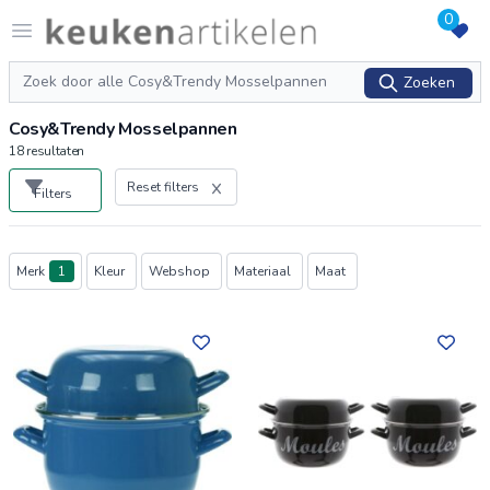
0
Logo keukenartikelen.com
Open menu
Zoeken
Zoeken
Cosy&Trendy Mosselpannen
18
resultaten
Reset filters
Filters
Producten
Merk
1
Kleur
Webshop
Materiaal
Maat