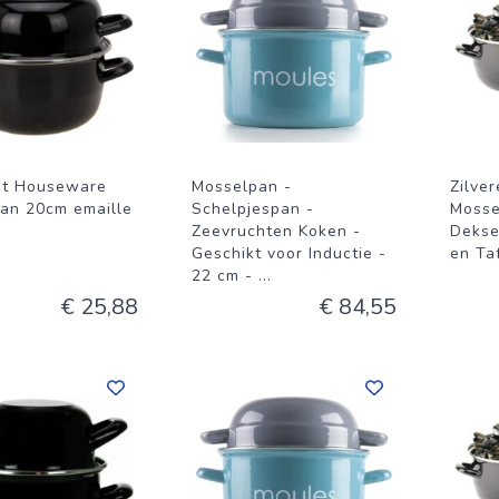
nt Houseware
Mosselpan -
Zilve
an 20cm emaille
Schelpjespan -
Mosse
Zeevruchten Koken -
Dekse
Geschikt voor Inductie -
en Ta
22 cm -
...
€ 25,88
€ 84,55