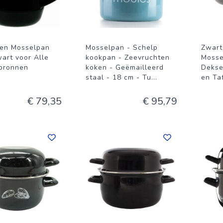
eren Mosselpan
Mosselpan - Schelp
Zwart
art voor Alle
kookpan - Zeevruchten
Mosse
bronnen
koken - Geëmailleerd
Dekse
staal - 18 cm - Tu
...
en Ta
€ 79,35
€ 95,79