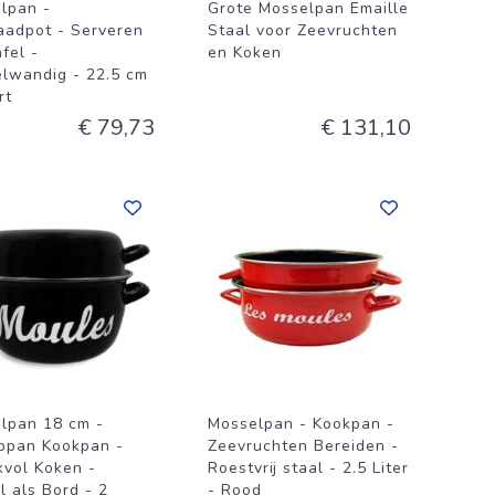
lpan -
Grote Mosselpan Emaille
aadpot - Serveren
Staal voor Zeevruchten
fel -
en Koken
lwandig - 22.5 cm
rt
€ 79,73
€ 131,10
lpan 18 cm -
Mosselpan - Kookpan -
ppan Kookpan -
Zeevruchten Bereiden -
vol Koken -
Roestvrij staal - 2.5 Liter
l als Bord - 2
- Rood