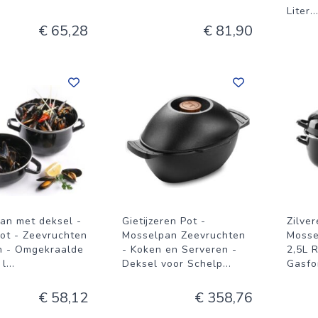
Liter
..
€ 65,28
€ 81,90
an met deksel -
Gietijzeren Pot -
Zilve
ot - Zeevruchten
Mosselpan Zeevruchten
Mosse
n - Omgekraalde
- Koken en Serveren -
2,5L 
 l
...
Deksel voor Schelp
...
Gasfo
€ 58,12
€ 358,76