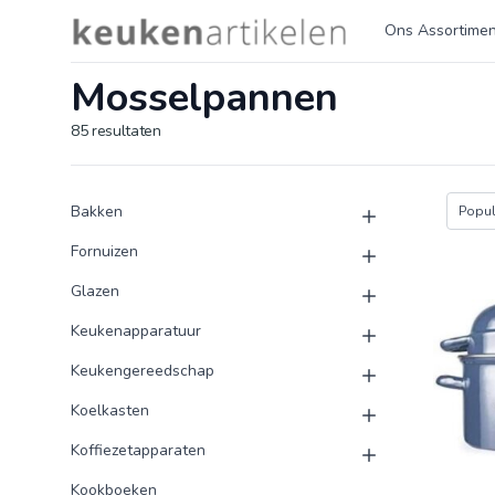
Logo keukenartikelen.com
Ons Assortimen
Mosselpannen
85
resultaten
Product categorieën
Producten
Bakken
Popula
Fornuizen
Glazen
Keukenapparatuur
Keukengereedschap
Koelkasten
Koffiezetapparaten
Kookboeken