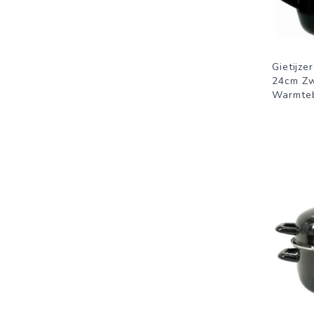
Gietijz
24cm Zw
Warmte