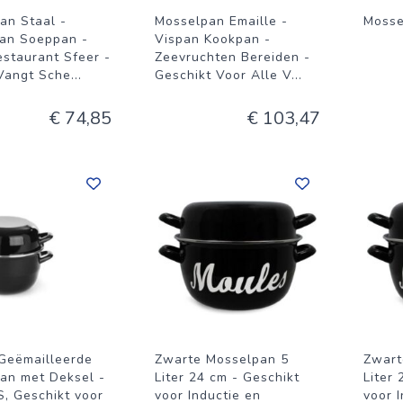
an Staal -
Mosselpan Emaille -
Mosse
an Soeppan -
Vispan Kookpan -
estaurant Sfeer -
Zeevruchten Bereiden -
Vangt Sche
...
Geschikt Voor Alle V
...
€ 74,85
€ 103,47
Geëmailleerde
Zwarte Mosselpan 5
Zwart
an met Deksel -
Liter 24 cm - Geschikt
Liter 
S, Geschikt voor
voor Inductie en
voor 