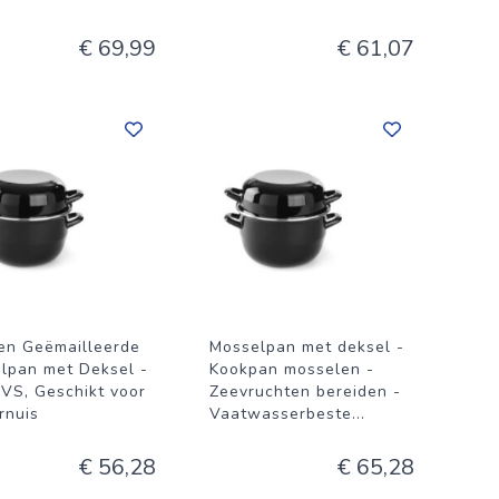
.
€ 69,99
€ 61,07
ren Geëmailleerde
Mosselpan met deksel -
lpan met Deksel -
Kookpan mosselen -
RVS, Geschikt voor
Zeevruchten bereiden -
rnuis
Vaatwasserbeste
...
€ 56,28
€ 65,28