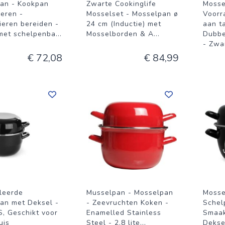
an - Kookpan
Zwarte Cookinglife
Mosse
ieren -
Mosselset - Mosselpan ø
Voorr
ieren bereiden -
24 cm (Inductie) met
aan ta
met schelpenba
...
Mosselborden & A
...
Dubbe
- Zwa
€ 72,08
€ 84,99
leerde
Musselpan - Mosselpan
Mosse
an met Deksel -
- Zeevruchten Koken -
Schel
S, Geschikt voor
Enamelled Stainless
Smaak
uis
Steel - 2.8 lite
...
Dekse