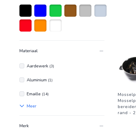
Zwart
Blauw
Groen
Bruin
Zilver
Roestvrijstaal
Rood
Oranje
Wit
Materiaal
Aardewerk
(3)
Aluminium
(1)
Emaille
(14)
Mosselp
Mosselp
Meer
bereide
rand - 2
Merk