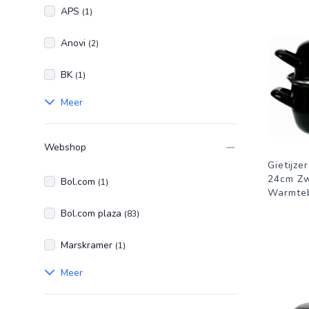
APS
(1)
Anovi
(2)
BK
(1)
Meer
Webshop
Gietijz
24cm Zw
Bol.com
(1)
Warmte
Bol.com plaza
(83)
Marskramer
(1)
Meer