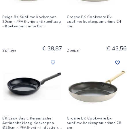
Beige BK Sublime Koekenpan
Groene BK Cookware Bk
20cm - PFAS-vrije antikleeflaag
sublime koekenpan crème 24
- Koekenpan inductie
...
cm
€ 38,87
€ 43,56
2 prijzen
2 prijzen
BK Easy Basic Keramische
Groene BK Cookware Bk
Antiaanbaklaag Koekenpan
sublime koekenpan crème 28
Ø26cm - PFAS-vrij - inductie k
...
cm