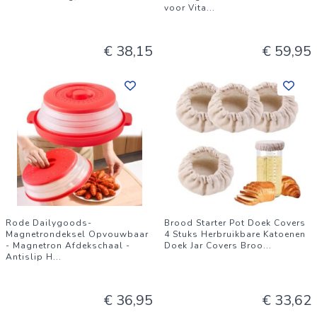
voor Vita
...
€ 38,15
€ 59,95
Rode Dailygoods-
Brood Starter Pot Doek Covers
Magnetrondeksel Opvouwbaar
4 Stuks Herbruikbare Katoenen
- Magnetron Afdekschaal -
Doek Jar Covers Broo
...
Antislip H
...
€ 36,95
€ 33,62