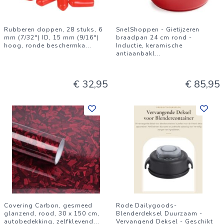
Rubberen doppen, 28 stuks, 6
SnelShoppen - Gietijzeren
mm (7/32") ID, 15 mm (9/16")
braadpan 24 cm rond -
hoog, ronde beschermka
...
Inductie, keramische
antiaanbakl
...
€ 32,95
€ 85,95
Covering Carbon, gesmeed
Rode Dailygoods-
glanzend, rood, 30 x 150 cm,
Blenderdeksel Duurzaam -
autobedekking, zelfklevend
...
Vervangend Deksel - Geschikt