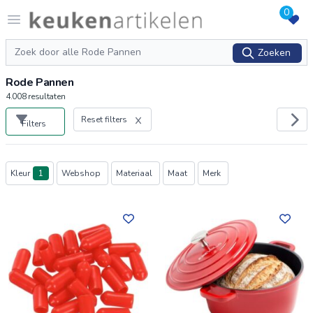
0
Logo keukenartikelen.com
Open menu
Zoeken
Zoeken
Rode Pannen
4.008
resultaten
Reset filters
Filters
Producten
Kleur
1
Webshop
Materiaal
Maat
Merk