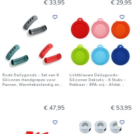
€ 33,95
€ 29,95
Rode Dailygoods - Set van 6
Lichtblauwe Dailygoods-
Siliconen Handgrepen voor
Siliconen Deksels - 6 Stuks -
Pannen, Warmtebestendig en
...
Rekbaar - BPA-vrij - Afdek
...
€ 47,95
€ 53,95