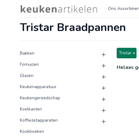
Logo keukenartikelen.com
Ons Assortimen
Tristar Braadpannen
Product categorieën
Producten
Tristar x
Bakken
Fornuizen
Helaas g
Glazen
Keukenapparatuur
Keukengereedschap
Koelkasten
Koffiezetapparaten
Kookboeken