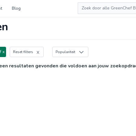
Zoeken
t
Blog
en
f x
Reset filters
Populariteit
een resultaten gevonden die voldoen aan jouw zoekopdra