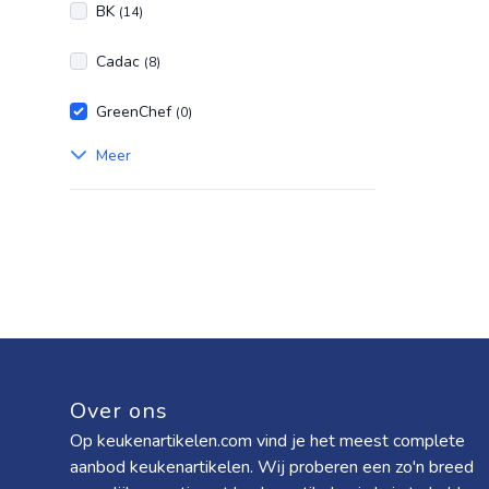
BK
(14)
Cadac
(8)
GreenChef
(0)
Meer
Over ons
Op keukenartikelen.com vind je het meest complete
aanbod keukenartikelen. Wij proberen een zo'n breed