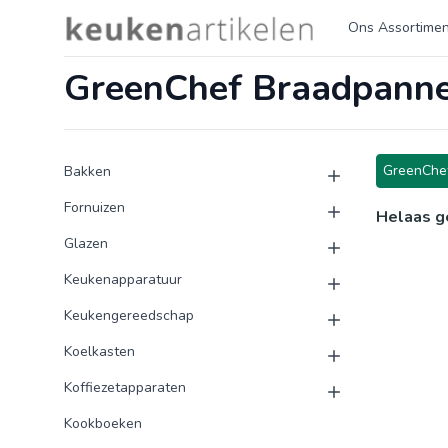
Logo keukenartikelen.com
Ons Assortimen
GreenChef Braadpann
Product categorieën
Producten
GreenChe
Bakken
Fornuizen
Helaas g
Glazen
Keukenapparatuur
Keukengereedschap
Koelkasten
Koffiezetapparaten
Kookboeken