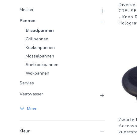
Diverse
Messen
CREUSET
- Knop 
Pannen
Hologra
Braadpannen
Grillpannen
Koekenpannen
Mosselpannen
Snelkookpannen
Wokpannen
Servies
Vaatwasser
Meer
Zwarte 
Accesso
Kleur
kunstst