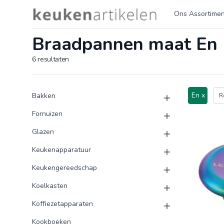
Logo keukenartikelen.com
Ons Assortimen
Braadpannen maat En
6
resultaten
Product categorieën
Producten
En x
Bakken
R
Fornuizen
Glazen
Keukenapparatuur
Keukengereedschap
Koelkasten
Koffiezetapparaten
Kookboeken