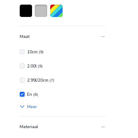
Zwart
Zilver
Diverse kleuren
Maat
10cm
(9)
2.00l
(9)
2.99l/20cm
(7)
En
(6)
Meer
Materiaal