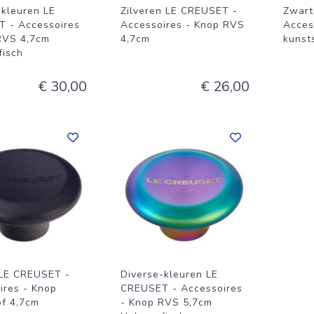
-kleuren LE
Zilveren LE CREUSET -
Zwart
 - Accessoires
Accessoires - Knop RVS
Acces
RVS 4,7cm
4,7cm
kunst
fisch
€ 30,00
€ 26,00
LE CREUSET -
Diverse-kleuren LE
ires - Knop
CREUSET - Accessoires
of 4,7cm
- Knop RVS 5,7cm