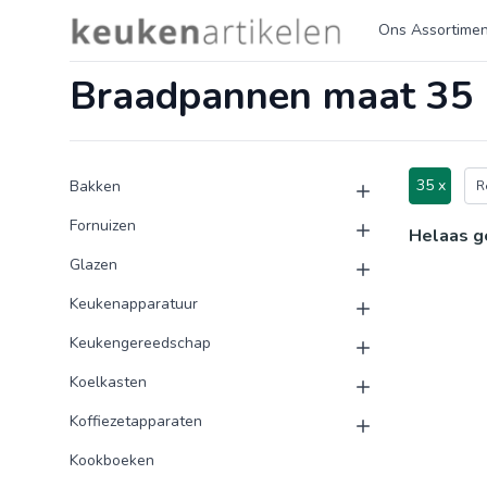
Logo keukenartikelen.com
Ons Assortimen
Braadpannen maat 35
Product categorieën
Producten
35 x
Bakken
R
Fornuizen
Helaas g
Glazen
Keukenapparatuur
Keukengereedschap
Koelkasten
Koffiezetapparaten
Kookboeken