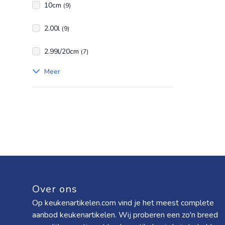
10cm
(9)
2.00l
(9)
2.99l/20cm
(7)
Meer
Over ons
Op keukenartikelen.com vind je het meest complete
aanbod keukenartikelen. Wij proberen een zo'n breed