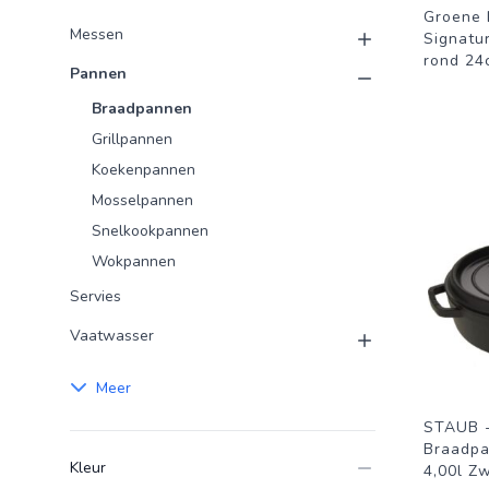
Groene 
Messen
Signatu
rond 24
Pannen
Braadpannen
Grillpannen
Koekenpannen
Mosselpannen
Snelkookpannen
Wokpannen
Servies
Vaatwasser
Meer
STAUB -
Braadpa
Kleur
4,00l Z