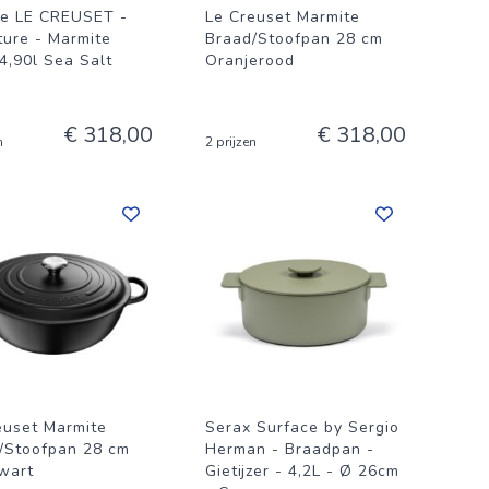
e LE CREUSET -
Le Creuset Marmite
ture - Marmite
Braad/Stoofpan 28 cm
4,90l Sea Salt
Oranjerood
€ 318,00
€ 318,00
n
2 prijzen
euset Marmite
Serax Surface by Sergio
/Stoofpan 28 cm
Herman - Braadpan -
wart
Gietijzer - 4,2L - Ø 26cm