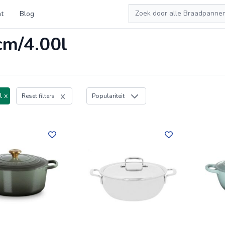
Zoeken
t
Blog
m/4.00l
l x
Reset filters
Populariteit