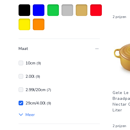
2 prijzen
Zwart
Blauw
Groen
Zilver
Goudkleurig
Rood
Geel
Oranje
Maat
10cm
(9)
2.00l
(9)
2.99l/20cm
(7)
Gele Le
Braadpa
29cm/4.00l
(9)
Nectar 
Liter
Meer
2 prijzen