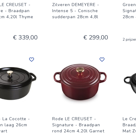
LE CREUSET -
Zilveren DEMEYERE -
Groen
re - Braadpan
Intense 5 - Conische
Signa
cm 4,20l Thyme
sudderpan 28cm 4,8l
28cm 
€ 339,00
€ 299,00
2 prijze
 La Cocotte -
Rode LE CREUSET -
Le Cr
n laag 26cm
Signature - Braadpan
Braad
wart
rond 24cm 4,20l Garnet
Mat Z