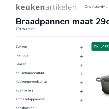
Logo keukenartikelen.com
Ons Assortimen
Braadpannen maat 29c
10
resultaten
Product categorieën
Producten
29cm/4.00
Bakken
Fornuizen
Glazen
Keukenapparatuur
Keukengereedschap
Koelkasten
Koffiezetapparaten
Kookboeken