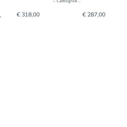
- Camogroe
...
€ 318,00
€ 287,00
n