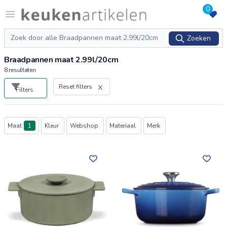
0
Logo keukenartikelen.com
Open menu
Zoeken
Zoeken
Braadpannen maat 2.99l/20cm
8
resultaten
Reset filters
Filters
Producten
Maat
1
Kleur
Webshop
Materiaal
Merk