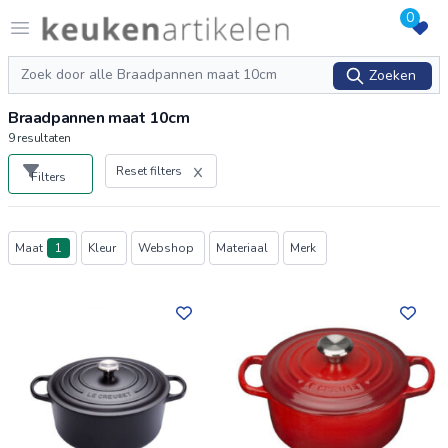
0
Logo keukenartikelen.com
Open menu
Zoeken
Zoeken
Braadpannen maat 10cm
9
resultaten
Reset filters
Filters
Producten
Maat
1
Kleur
Webshop
Materiaal
Merk