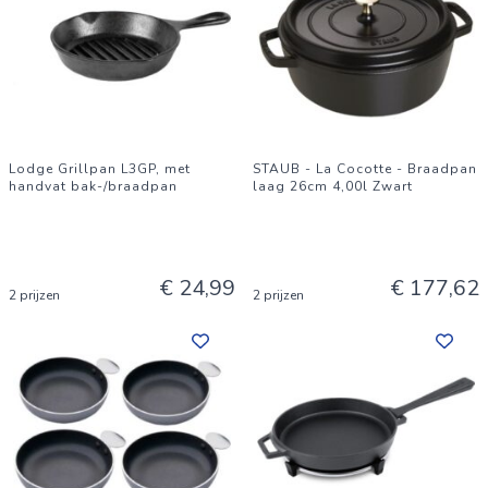
Lodge Grillpan L3GP, met
STAUB - La Cocotte - Braadpan
handvat bak-/braadpan
laag 26cm 4,00l Zwart
€ 24,99
€ 177,62
2 prijzen
2 prijzen