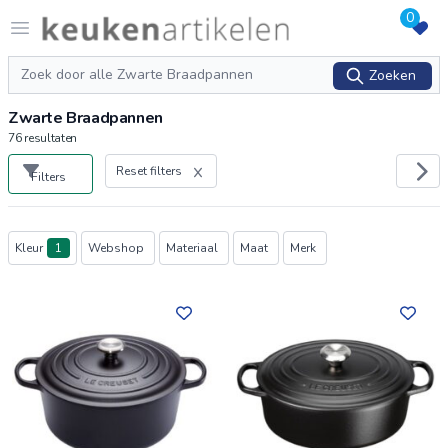
0
Logo keukenartikelen.com
Open menu
Zoeken
Zoeken
Zwarte Braadpannen
76
resultaten
Reset filters
Filters
Producten
Kleur
1
Webshop
Materiaal
Maat
Merk