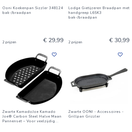
Ooni Koekenpan Sizzler 348124
Lodge Gietijzeren Braadpan met
bak-/braadpan
handgreep L6SK3
bak-/braadpan
€ 29,99
€ 30,99
2 prijzen
2 prijzen
Zwarte KamadoJoe Kamado
Zwarte OONI - Accessoires -
Joe® Carbon Steel Halve Maan
Grillpan Grizzler
Pannenset – Voor veelzijdig
...