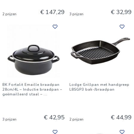
€ 147,29
€ 32,99
2 prijzen
3 prijzen
BK Fortalit Emaille braadpan
Lodge Grillpan met handgreep
28cm/4L – Inductie braadpan –
L8SGP3 bak-/braadpan
geëmailleerd staal –
...
€ 42,95
€ 44,99
3 prijzen
2 prijzen