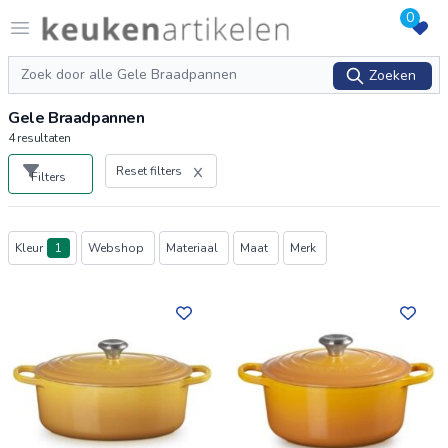
0
Logo keukenartikelen.com
Open menu
Zoeken
Zoeken
Gele Braadpannen
4
resultaten
Reset filters
Filters
Producten
Kleur
1
Webshop
Materiaal
Maat
Merk