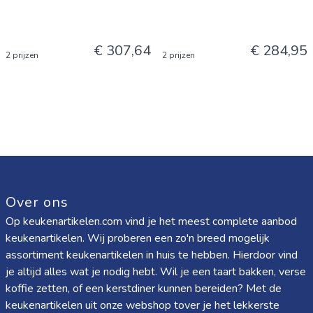
€ 307,64
€ 284,95
2 prijzen
2 prijzen
Over ons
Op keukenartikelen.com vind je het meest complete aanbod
keukenartikelen. Wij proberen een zo'n breed mogelijk
assortiment keukenartikelen in huis te hebben. Hierdoor vind
je altijd alles wat je nodig hebt. Wil je een taart bakken, verse
koffie zetten, of een kerstdiner kunnen bereiden? Met de
keukenartikelen uit onze webshop tover je het lekkerste