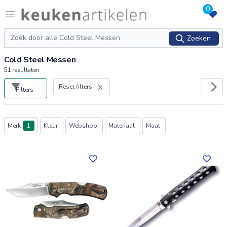
0
Logo keukenartikelen.com
Open menu
Zoeken
Zoeken
Cold Steel Messen
51
resultaten
Reset filters
Filters
Producten
Merk
1
Kleur
Webshop
Materiaal
Maat