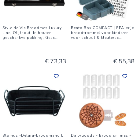
Style de Vie Broodmes Luxury
Bento Box COMPACT | BPA-vrije
Line, Olijfhout, In houten
broodtrommel voor kinderen
geschenkverpakking, Gesc
...
voor school & kleutersc
...
€ 73,33
€ 55,38
Blomus -Delara-broodmand L
Dailygoods - Brood snijmes -