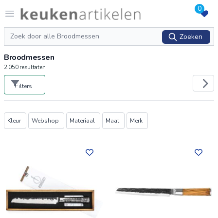
0
Logo keukenartikelen.com
Open menu
Zoeken
Zoeken
Broodmessen
2.050
resultaten
Filters
Producten
Kleur
Webshop
Materiaal
Maat
Merk