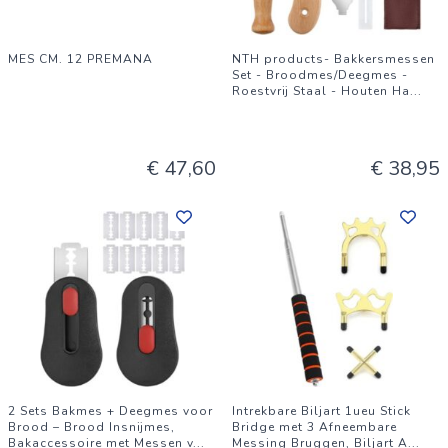
MES CM. 12 PREMANA
NTH products- Bakkersmessen
Set - Broodmes/Deegmes -
Roestvrij Staal - Houten Ha
...
€ 47,60
€ 38,95
2 Sets Bakmes + Deegmes voor
Intrekbare Biljart 1ueu Stick
Brood – Brood Insnijmes,
Bridge met 3 Afneembare
Bakaccessoire met Messen v
...
Messing Bruggen, Biljart A
...