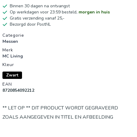
Binnen 30 dagen na ontvangst
Op werkdagen voor 23:59 besteld,
morgen in huis
Gratis verzending vanaf 25,-
Bezorgd door PostNL
Productgegevens
Categorie
Messen
Merk
MC Living
Kleur
Zwart
EAN
8720854092212
** LET OP ** DIT PRODUCT WORDT GEGRAVEERD
ZOALS AANGEGEVEN IN TITEL EN AFBEELDING
Voor de echte verzamalaar! Een gaaf mes met een gave