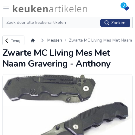
0
Logo keukenartikelen.com
Open menu
Zoeken
Zoeken
Terug naar overzicht
Messen
Zwarte MC Living Mes Met Naam
Terug
Gravering - Anthony
Zwarte MC Living Mes Met
Naam Gravering - Anthony