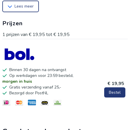
Lees meer
gravering. Materiaal: Metaal
Inklapbaar: Ja
Prijzen
Lengte Uitgeklapt: 20 CM
Kleur: Zwart
1
prijzen van
€ 19,95
tot
€ 19,95
Binnen 30 dagen na ontvangst
Op werkdagen voor 23:59 besteld,
morgen in huis
€ 19,95
Gratis verzending vanaf 25,-
Bestel
Bezorgd door PostNL