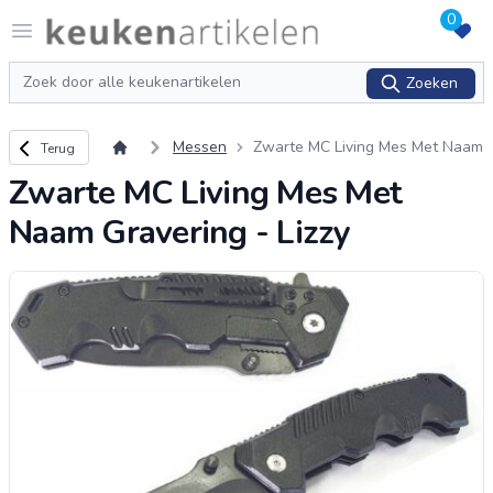
0
Logo keukenartikelen.com
Open menu
Zoeken
Zoeken
Terug naar overzicht
Messen
Zwarte MC Living Mes Met Naam
Terug
Gravering - Lizzy
Zwarte MC Living Mes Met
Naam Gravering - Lizzy