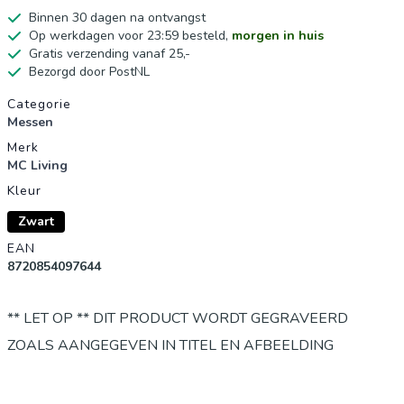
Binnen 30 dagen na ontvangst
Op werkdagen voor 23:59 besteld,
morgen in huis
Gratis verzending vanaf 25,-
Bezorgd door PostNL
Productgegevens
Categorie
Messen
Merk
MC Living
Kleur
Zwart
EAN
8720854097644
** LET OP ** DIT PRODUCT WORDT GEGRAVEERD
ZOALS AANGEGEVEN IN TITEL EN AFBEELDING
Voor de echte verzamalaar! Een gaaf mes met een gave