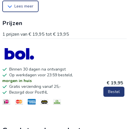
Lees meer
gravering. Materiaal: Metaal
Inklapbaar: Ja
Prijzen
Lengte Uitgeklapt: 20 CM
Kleur: Zwart
1
prijzen van
€ 19,95
tot
€ 19,95
Binnen 30 dagen na ontvangst
Op werkdagen voor 23:59 besteld,
morgen in huis
€ 19,95
Gratis verzending vanaf 25,-
Bestel
Bezorgd door PostNL