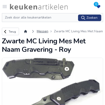
0
Logo keukenartikelen.com
Open menu
Zoeken
Zoeken
Terug naar overzicht
Messen
Zwarte MC Living Mes Met Naam
Terug
Gravering - Roy
Zwarte MC Living Mes Met
Naam Gravering - Roy