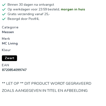
Binnen 30 dagen na ontvangst
Op werkdagen voor 23:59 besteld,
morgen in huis
Gratis verzending vanaf 25,-
Bezorgd door PostNL
Productgegevens
Categorie
Messen
Merk
MC Living
Kleur
Zwart
EAN
8720854099747
** LET OP ** DIT PRODUCT WORDT GEGRAVEERD
ZOALS AANGEGEVEN IN TITEL EN AFBEELDING
Voor de echte verzamalaar! Een gaaf mes met een gave