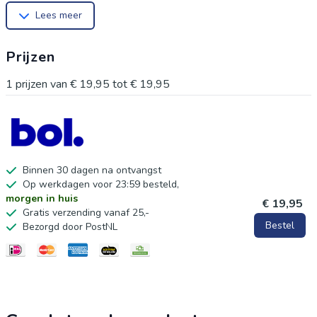
Lees meer
gravering. Materiaal: Metaal
Inklapbaar: Ja
Prijzen
Lengte Uitgeklapt: 20 CM
Kleur: Zwart
1
prijzen van
€ 19,95
tot
€ 19,95
Binnen 30 dagen na ontvangst
Op werkdagen voor 23:59 besteld,
morgen in huis
€ 19,95
Gratis verzending vanaf 25,-
Bestel
Bezorgd door PostNL