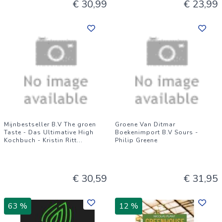
€ 30,99
€ 23,99
Mijnbestseller B.V The groen
Groene Van Ditmar
Taste - Das Ultimative High
Boekenimport B.V Sours -
Kochbuch - Kristin Ritt
...
Philip Greene
€ 30,59
€ 31,95
63 %
12 %