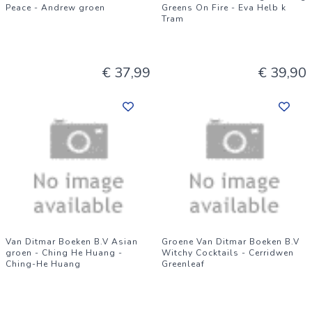
Peace - Andrew groen
Greens On Fire - Eva Helb k
Tram
€ 37,99
€ 39,90
Van Ditmar Boeken B.V Asian
Groene Van Ditmar Boeken B.V
groen - Ching He Huang -
Witchy Cocktails - Cerridwen
Ching-He Huang
Greenleaf