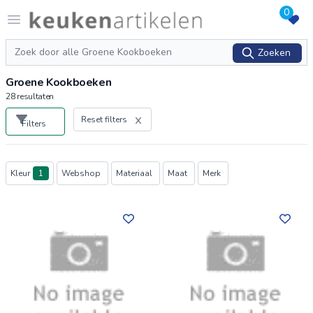
0
Logo keukenartikelen.com
Open menu
Zoeken
Zoeken
Groene Kookboeken
28
resultaten
Reset filters
Filters
Producten
Kleur
1
Webshop
Materiaal
Maat
Merk