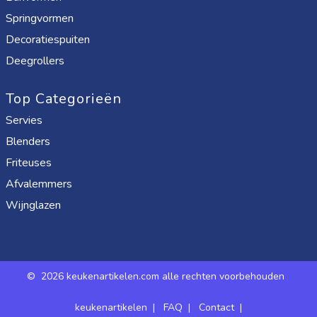
Springvormen
Decoratiespuiten
Deegrollers
Top Categorieën
Servies
Blenders
Friteuses
Afvalemmers
Wijnglazen
©
2026 keukenartikelen.com alle rechten voorbehouden
keukenartikelen
|
FAQ
|
Contact
|