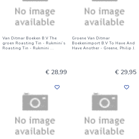
Van Ditmar Boeken B.V The
Groene Van Ditmar
groen Roasting Tin - Rukmini’s
Boekenimport B.V To Have And
Roasting Tin - Rukmini
...
Have Another - Greene, Philip J.
€ 28,99
€ 29,95