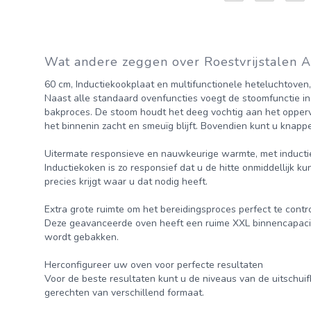
Wat andere zeggen over Roestvrijstalen 
60 cm, Inductiekookplaat en multifunctionele heteluchtove
Naast alle standaard ovenfuncties voegt de stoomfunctie in
bakproces. De stoom houdt het deeg vochtig aan het oppervl
het binnenin zacht en smeuïg blijft. Bovendien kunt u knappe
Uitermate responsieve en nauwkeurige warmte, met inducti
Inductiekoken is zo responsief dat u de hitte onmiddellijk k
precies krijgt waar u dat nodig heeft.
Extra grote ruimte om het bereidingsproces perfect te contr
Deze geavanceerde oven heeft een ruime XXL binnencapacitei
wordt gebakken.
Herconfigureer uw oven voor perfecte resultaten
Voor de beste resultaten kunt u de niveaus van de uitschui
gerechten van verschillend formaat.