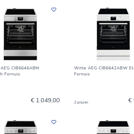
n AEG CIB6646ABM
Witte AEG CIB6642ABW Ele
ch Fornuis
Fornuis
€ 1.049,00
€
2 prijzen