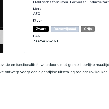
Elektrische fornuizen
Fornuizen
Inductie for
Merk
AEG
Kleur
Zwart
Roestvrijstaal
Grijs
EAN
7332543762071
tie en functionaliteit, waardoor u met gemak heerlijke maaltij
ke ontwerp voegt een eigentijdse uitstraling toe aan uw keuken.