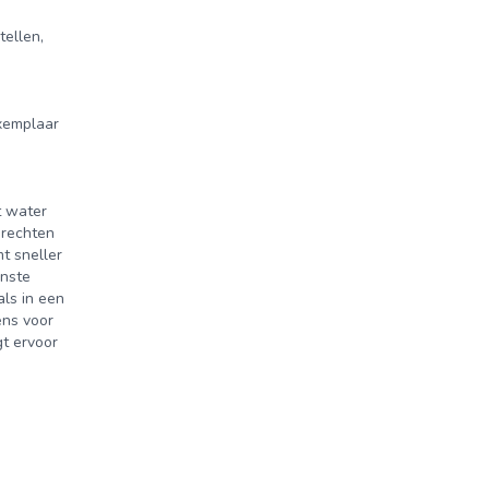
tellen,
exemplaar
t water
erechten
t sneller
jnste
ls in een
ens voor
gt ervoor