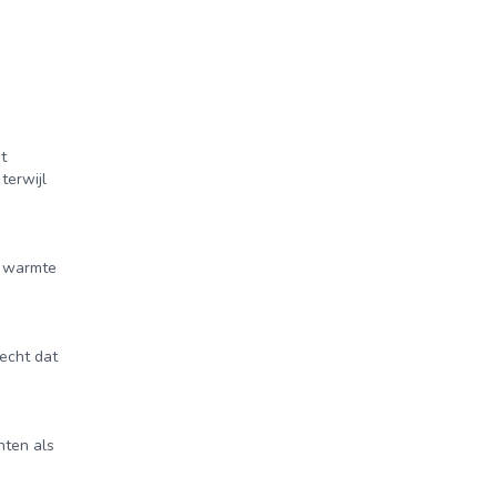
t
terwijl
e warmte
echt dat
hten als