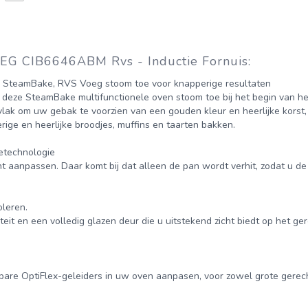
AEG CIB6646ABM Rvs - Inductie Fornuis:
n, SteamBake, RVS Voeg stoom toe voor knapperige resultaten
 deze SteamBake multifunctionele oven stoom toe bij het begin van he
ak om uw gebak te voorzien van een gouden kleur en heerlijke korst, 
rige en heerlijke broodjes, muffins en taarten bakken.
etechnologie
unt aanpassen. Daar komt bij dat alleen de pan wordt verhit, zodat u d
oleren.
t en een volledig glazen deur die u uitstekend zicht biedt op het ger
fbare OptiFlex-geleiders in uw oven aanpasen, voor zowel grote gerec