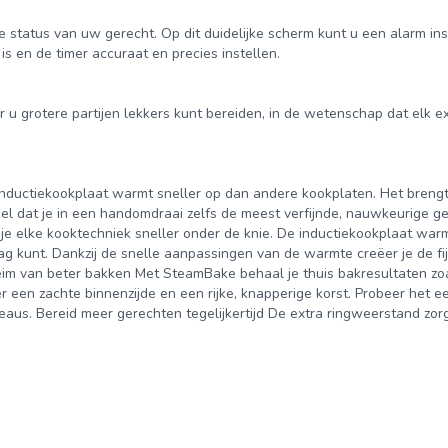
e status van uw gerecht. Op dit duidelijke scherm kunt u een alarm ins
is en de timer accuraat en precies instellen.
 u grotere partijen lekkers kunt bereiden, in de wetenschap dat elk 
ductiekookplaat warmt sneller op dan andere kookplaten. Het breng
el dat je in een handomdraai zelfs de meest verfijnde, nauwkeurige g
 je elke kooktechniek sneller onder de knie. De inductiekookplaat warm
ag kunt. Dankzij de snelle aanpassingen van de warmte creëer je de fi
im van beter bakken Met SteamBake behaal je thuis bakresultaten zoa
er een zachte binnenzijde en een rijke, knapperige korst. Probeer het e
aus. Bereid meer gerechten tegelijkertijd De extra ringweerstand zor