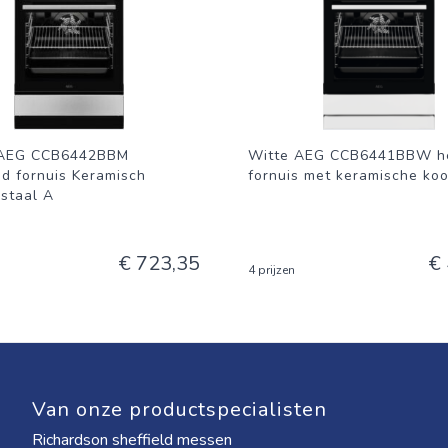
 AEG CCB6442BBM
Witte AEG CCB6441BBW he
nd fornuis Keramisch
fornuis met keramische ko
jstaal A
€ 723,35
€
4 prijzen
Van onze productspecialisten
Richardson sheffield messen