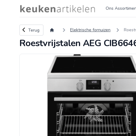
Logo keukenartikelen.com
Ons Assortimen
Terug naar overzicht
Elektrische fornuizen
Roest
Terug
Roestvrijstalen AEG CIB6646