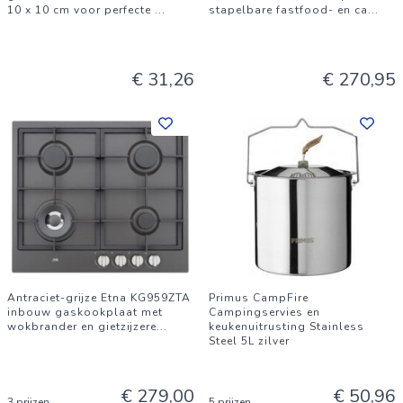
10 x 10 cm voor perfecte
...
stapelbare fastfood- en ca
...
€ 31,26
€ 270,95
Antraciet-grijze Etna KG959ZTA
Primus CampFire
inbouw gaskookplaat met
Campingservies en
wokbrander en gietzijzere
...
keukenuitrusting Stainless
Steel 5L zilver
€ 279,00
€ 50,96
3 prijzen
5 prijzen