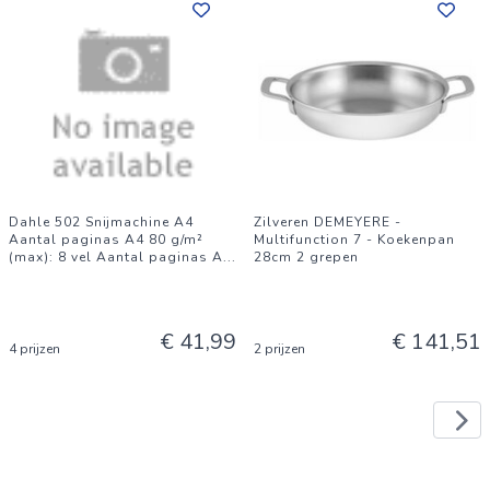
Dahle 502 Snijmachine A4
Zilveren DEMEYERE -
Aantal paginas A4 80 g/m²
Multifunction 7 - Koekenpan
(max): 8 vel Aantal paginas A
...
28cm 2 grepen
€ 41,99
€ 141,51
4 prijzen
2 prijzen