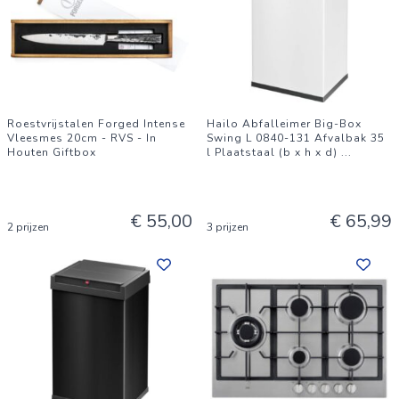
Roestvrijstalen Forged Intense
Hailo Abfalleimer Big-Box
Vleesmes 20cm - RVS - In
Swing L 0840-131 Afvalbak 35
Houten Giftbox
l Plaatstaal (b x h x d)
...
€ 55,00
€ 65,99
2 prijzen
3 prijzen