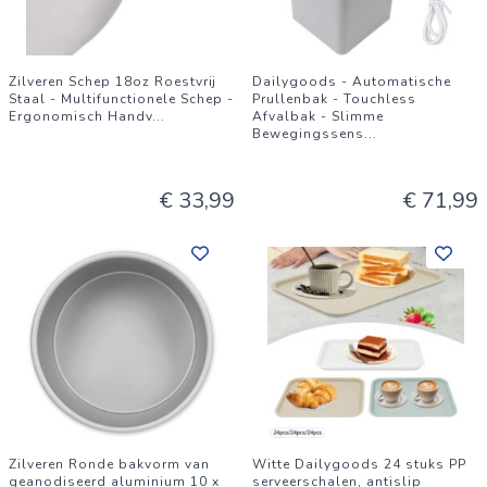
Zilveren Schep 18oz Roestvrij
Dailygoods - Automatische
Staal - Multifunctionele Schep -
Prullenbak - Touchless
Ergonomisch Handv
...
Afvalbak - Slimme
Bewegingssens
...
€ 33,99
€ 71,99
Zilveren Ronde bakvorm van
Witte Dailygoods 24 stuks PP
geanodiseerd aluminium 10 x
serveerschalen, antislip