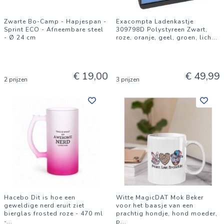
Zwarte Bo-Camp - Hapjespan -
Exacompta Ladenkastje
Sprint ECO - Afneembare steel
309798D Polystyreen Zwart,
- Ø 24 cm
roze, oranje, geel, groen, lich
...
€ 19,00
€ 49,99
2 prijzen
3 prijzen
Hacebo Dit is hoe een
Witte MagicDAT Mok Beker
geweldige nerd eruit ziet
voor het baasje van een
bierglas frosted roze - 470 ml
prachtig hondje, hond moeder,
-
...
p
...