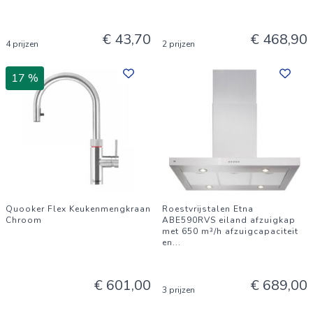
€ 43,70
€ 468,90
4 prijzen
2 prijzen
17 %
Quooker Flex Keukenmengkraan
Roestvrijstalen Etna
Chroom
ABE590RVS eiland afzuigkap
met 650 m³/h afzuigcapaciteit
en
...
€ 601,00
€ 689,00
3 prijzen