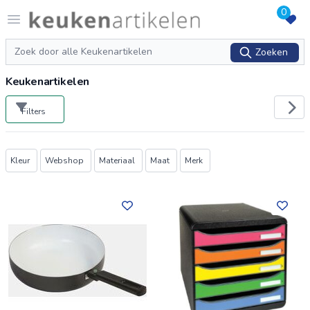
0
Logo keukenartikelen.com
Open menu
Zoeken
Zoeken
Keukenartikelen
Filters
Producten
Kleur
Webshop
Materiaal
Maat
Merk