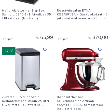
Hailo Abfalleimer Big-Box
Roestvrijstalen ETNA
Swing L 0840-141 Afvalbak 35
KG875RVSA - Gaskookplaat - 5
l Plaatstaal (b x h x d)
...
pits met wokbrander - 75 cm -
...
€ 65,99
€ 370,00
3 prijzen
3 prijzen
12 %
Zilveren Curver decobin
Rode KitchenAid
pedaalemmer slimbin 25 liter
Keukenmachine Artisan
zilver metallic / zwart in
...
5KSM150PSECA, tomaatrood,
incl. extra acce
...