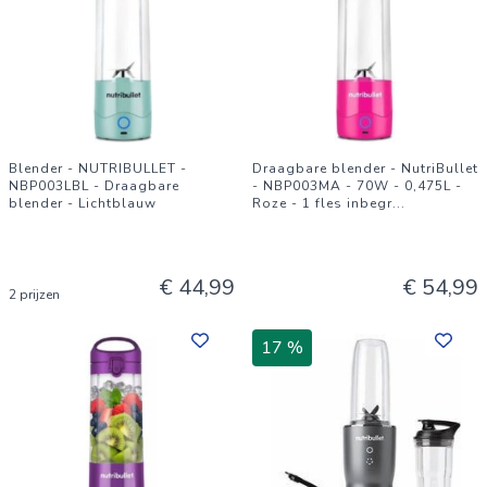
Blender - NUTRIBULLET -
Draagbare blender - NutriBullet
NBP003LBL - Draagbare
- NBP003MA - 70W - 0,475L -
blender - Lichtblauw
Roze - 1 fles inbegr
...
€ 44,99
€ 54,99
2 prijzen
17 %