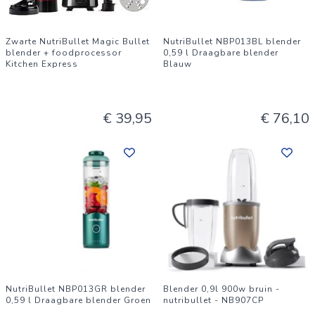
Zwarte NutriBullet Magic Bullet
NutriBullet NBP013BL blender
blender + foodprocessor
0,59 l Draagbare blender
Kitchen Express
Blauw
€ 39,95
€ 76,10
NutriBullet NBP013GR blender
Blender 0,9l 900w bruin -
0,59 l Draagbare blender Groen
nutribullet - NB907CP