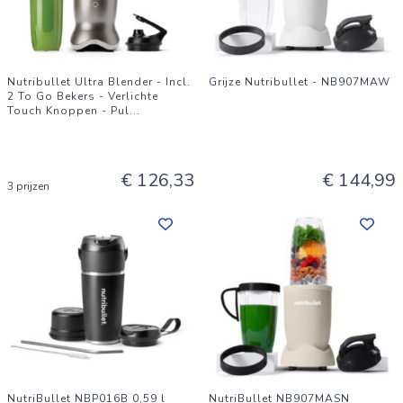
Nutribullet Ultra Blender - Incl.
Grijze Nutribullet - NB907MAW
2 To Go Bekers - Verlichte
Touch Knoppen - Pul
...
€ 126,33
€ 144,99
3 prijzen
NutriBullet NBP016B 0,59 l
NutriBullet NB907MASN