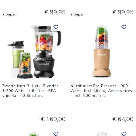
€ 99,95
€ 99,95
2 prijzen
2 prijzen
Zwarte NutriBullet - Blender -
Nutribullet Pro Blender - 900
1.200 Watt - 1,6 Liter - BPA-
Watt - Incl. Mixing Accessoires
vrije Kan - 2 Snelhe
...
- Incl. 900 ml Tri
...
€ 169,00
€ 64,00