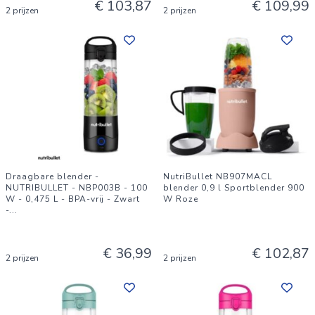
€ 103,87
€ 109,99
2 prijzen
2 prijzen
Draagbare blender -
NutriBullet NB907MACL
NUTRIBULLET - NBP003B - 100
blender 0,9 l Sportblender 900
W - 0,475 L - BPA-vrij - Zwart
W Roze
-
...
€ 36,99
€ 102,87
2 prijzen
2 prijzen