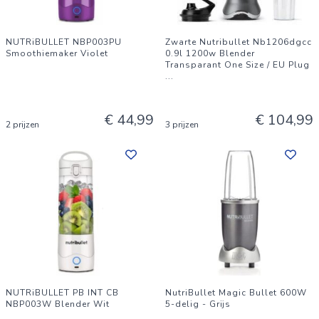
NUTRiBULLET NBP003PU
Zwarte Nutribullet Nb1206dgcc
Smoothiemaker Violet
0.9l 1200w Blender
Transparant One Size / EU Plug
...
€ 44,99
€ 104,99
2 prijzen
3 prijzen
NUTRiBULLET PB INT CB
NutriBullet Magic Bullet 600W
NBP003W Blender Wit
5-delig - Grijs