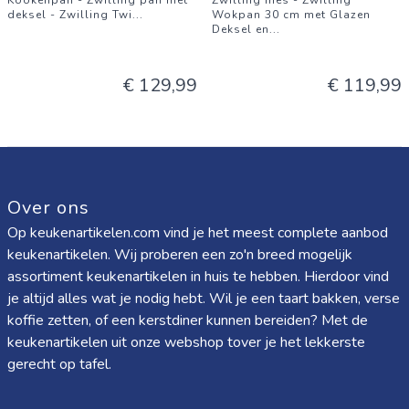
Kookenpan - Zwilling pan met
Zwilling mes - Zwilling
deksel - Zwilling Twi
...
Wokpan 30 cm met Glazen
Deksel en
...
€ 129,99
€ 119,99
Over ons
Op keukenartikelen.com vind je het meest complete aanbod
keukenartikelen. Wij proberen een zo'n breed mogelijk
assortiment keukenartikelen in huis te hebben. Hierdoor vind
je altijd alles wat je nodig hebt. Wil je een taart bakken, verse
koffie zetten, of een kerstdiner kunnen bereiden? Met de
keukenartikelen uit onze webshop tover je het lekkerste
gerecht op tafel.