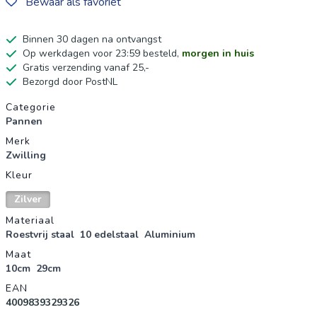
Bewaar als favoriet
Binnen 30 dagen na ontvangst
Op werkdagen voor 23:59 besteld,
morgen in huis
Gratis verzending vanaf 25,-
Bezorgd door PostNL
Productgegevens
Categorie
Pannen
Merk
Zwilling
Kleur
Zilver
Materiaal
Roestvrij staal
10 edelstaal
Aluminium
Maat
10cm
29cm
EAN
4009839329326