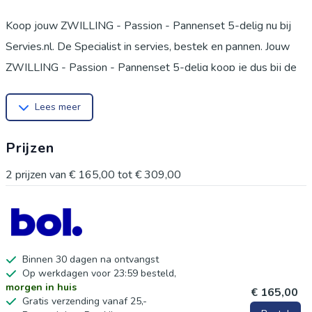
Koop jouw ZWILLING - Passion - Pannenset 5-delig nu bij
Servies.nl. De Specialist in servies, bestek en pannen. Jouw
ZWILLING - Passion - Pannenset 5-delig koop je dus bij de
specialist en is van de beste kwaliteit. Bij Servies.nl verkopen
Lees meer
we naast jouw ZWILLING - Passion - Pannenset 5-delig nog
ander bestek en servies in verschillende segmenten. Zo slaag
Prijzen
je dus altijd bij servies.nl. Bestel jouw ZWILLING - Passion -
Pannenset 5-delig bij servies.nl bezorgen wij jouw ZWILLING
2
prijzen van
€ 165,00
tot
€ 309,00
- Passion - Pannenset 5-delig al gratis vanaf €50. Wacht dus
niet langer en bestel jouw ZWILLING - Passion - Pannenset
5-delig of een van onze andere serviezen of besteksets bij
servies.nl. Servies.nl is onderdeel van Pollman, dé
Binnen 30 dagen na ontvangst
Op werkdagen voor 23:59 besteld,
specialistische winkel in servies, bestek en keuken
morgen in huis
€ 165,00
accessoires. Bestel jouw ZWILLING - Passion - Pannenset
Gratis verzending vanaf 25,-