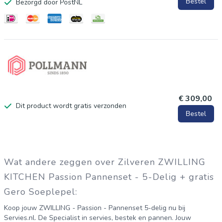
Bestel
Bezorgd door PostNL
5-delig dan ook direct. Deze Zwilling pannenset is een
aanwinst voor je keuken. De kookpannen zijn gemaakt van 3-
laags materiaal en hebben een kern van aluminum als geleider
van de warmte. Het is een zeer complete set, omdat deze uit
maar liefst 5 pannen bestaat. De Zwilling Passion pannenset
in het kort: - De set bestaat uit een steelpan 16cm, kookpan
laag 20cm, kookpan 16,20 en 24cm - Geschikt voor alle
€ 309,00
Dit product wordt gratis verzonden
warmtebronnen, inclusief inductie - Met handige schenkrand -
Bestel
Geschikt voor de vaatwasser - 10 jaar garantie
Wat andere zeggen over Zilveren ZWILLING
KITCHEN Passion Pannenset - 5-Delig + gratis
Gero Soeplepel:
Koop jouw ZWILLING - Passion - Pannenset 5-delig nu bij
Servies.nl. De Specialist in servies, bestek en pannen. Jouw