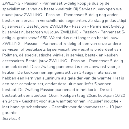
ZWILLING - Passion - Pannenset 5-delig koop je dus bij de
specialist en is van de beste kwaliteit. Bij Servies.nl verkopen we
naast jouw ZWILLING - Passion - Pannenset 5-delig nog ander
bestek en servies in verschillende segmenten. Zo slaag je dus altijd
bij servies.nl. Bestel jouw ZWILLING - Passion - Pannenset 5-delig
bij servies.nl bezorgen wij jouw ZWILLING - Passion - Pannenset 5-
delig al gratis vanaf €50. Wacht dus niet langer en bestel jouw
ZWILLING - Passion - Pannenset 5-delig of een van onze andere
serviezen of besteksets bij servies.nl. Servies.nl is onderdeel van
Pollman, dé specialistische winkel in servies, bestek en keuken
accessoires. Bestel jouw ZWILLING - Passion - Pannenset 5-delig
dan ook direct. Deze Zwilling pannenset is een aanwinst voor je
keuken. De kookpannen zijn gemaakt van 3-laags materiaal en
hebben een kern van aluminum als geleider van de warmte. Het is
een zeer complete set, omdat deze uit maar liefst 5 pannen
bestaat. De Zwilling Passion pannenset in het kort: - De set
bestaat uit een steelpan 16cm, kookpan laag 20cm, kookpan 16,20
en 24cm - Geschikt voor alle warmtebronnen, inclusief inductie -
Met handige schenkrand - Geschikt voor de vaatwasser - 10 jaar
garantie
Servies.nl