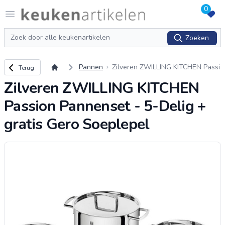
0
Logo keukenartikelen.com
Open menu
Zoeken
Zoeken
Terug naar overzicht
Pannen
Zilveren ZWILLING KITCHEN Passi
Terug
on Pannenset - 5-Delig + gratis G
Zilveren ZWILLING KITCHEN
ero Soeplepel
Passion Pannenset - 5-Delig +
gratis Gero Soeplepel