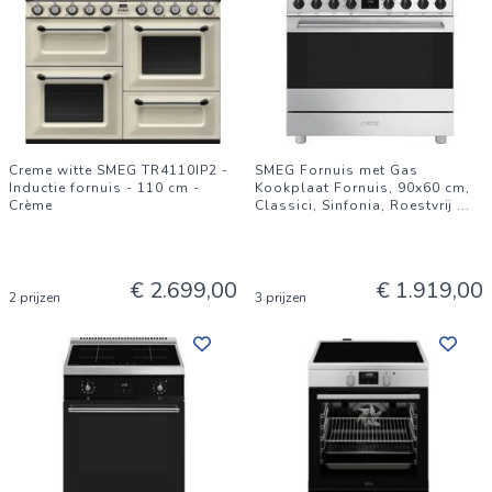
Creme witte SMEG TR4110IP2 -
SMEG Fornuis met Gas
Inductie fornuis - 110 cm -
Kookplaat Fornuis, 90x60 cm,
Crème
Classici, Sinfonia, Roestvrij
...
€ 2.699,00
€ 1.919,00
2 prijzen
3 prijzen