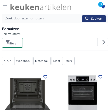
0
Logo keukenartikelen.com
Open menu
Zoeken
Zoeken
Fornuizen
158
resultaten
Filters
Producten
Kleur
Webshop
Materiaal
Maat
Merk