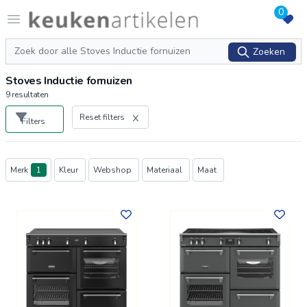
0
Logo keukenartikelen.com
Open menu
Zoeken
Zoeken
Stoves Inductie fornuizen
9
resultaten
Reset filters
Filters
Producten
Merk
1
Kleur
Webshop
Materiaal
Maat