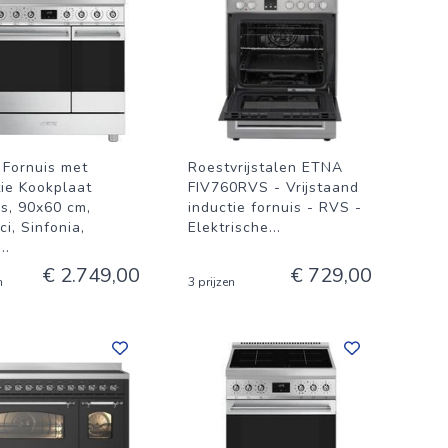
Fornuis met
Roestvrijstalen ETNA
tie Kookplaat
FIV760RVS - Vrijstaand
is, 90x60 cm,
inductie fornuis - RVS -
ci, Sinfonia,
Elektrische
...
...
€ 2.749,00
€ 729,00
n
3 prijzen