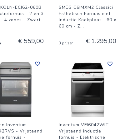
c KOLN-ECI62-060B
SMEG C6IMXM2 Classici
ctiefornuis - 2 en 3
Esthetisch Fornuis met
 - 4 zones - Zwart
Inductie Kookplaat - 60 x
60 cm - Z
...
€ 559,00
€ 1.295,00
n
3 prijzen
ren Inventum
Inventum VFI6042WIT -
42RVS - Vrijstaand
Vrijstaand inductie
ie fornuis -
fornuis - Elektrische