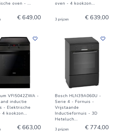
rische oven -
...
oven - 4 kookzon
...
€ 649,00
€ 639,00
n
3 prijzen
tum VFI5042ZWA -
Bosch HLN39A060U -
aand inductie
Serie 4 - Fornuis -
s - Elektrische
Vrijstaande
- 4 kookzon
...
Inductiefornuis - 3D
Heteluch
...
€ 663,00
€ 774,00
n
3 prijzen