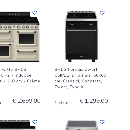
 witte SMEG
SMEG Fornuis Zwart
0IP2 - Inductie
C6IPBLT2 Fornuis, 60x60
is - 110 cm - Crème
cm, Classici, Concerto,
Zwart, Type k
...
€ 2.699,00
€ 1.299,00
n
2 prijzen