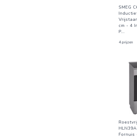
SMEG C
Inductie
Vrijstaa
cm - 4 I
P
...
4 prijzen
Roestvr
HLN39A0
Fornuis 