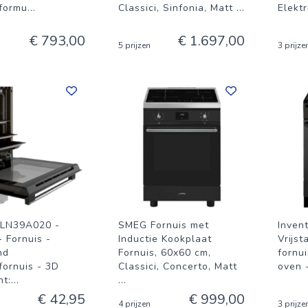
eformu
...
Classici, Sinfonia, Matt
...
Elekt
€ 793,00
€ 1.697,00
5 prijzen
3 prijze
HLN39A020 -
SMEG Fornuis met
Inven
- Fornuis -
Inductie Kookplaat
Vrijst
nd
Fornuis, 60x60 cm,
fornui
fornuis - 3D
Classici, Concerto, Matt
oven 
ht:
...
...
€ 42,95
€ 999,00
4 prijzen
3 prijze