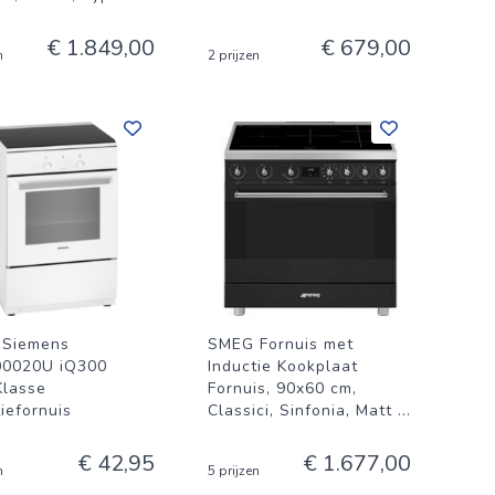
€ 1.849,00
€ 679,00
n
2 prijzen
 Siemens
SMEG Fornuis met
00020U iQ300
Inductie Kookplaat
Klasse
Fornuis, 90x60 cm,
iefornuis
Classici, Sinfonia, Matt
...
€ 42,95
€ 1.677,00
n
5 prijzen