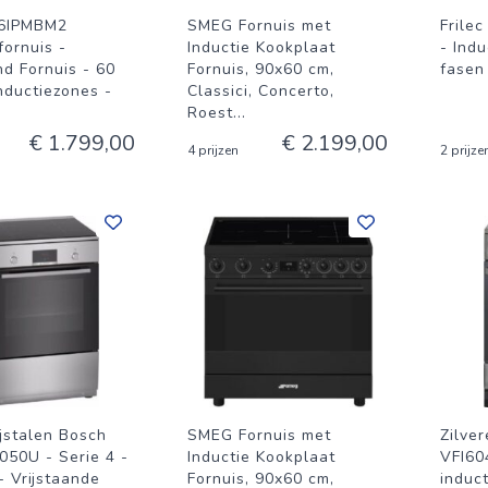
6IPMBM2
SMEG Fornuis met
Frile
fornuis -
Inductie Kookplaat
- Indu
nd Fornuis - 60
Fornuis, 90x60 cm,
fasen
nductiezones -
Classici, Concerto,
Roest
...
€ 1.799,00
€ 2.199,00
4 prijzen
2 prijze
ijstalen Bosch
SMEG Fornuis met
Zilve
50U - Serie 4 -
Inductie Kookplaat
VFI60
- Vrijstaande
Fornuis, 90x60 cm,
induct