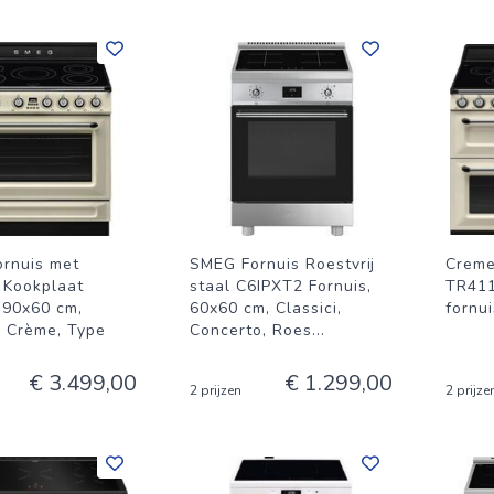
rnuis met
SMEG Fornuis Roestvrij
Creme
e Kookplaat
staal C6IPXT2 Fornuis,
TR411
 90x60 cm,
60x60 cm, Classici,
fornu
, Crème, Type
Concerto, Roes
...
€ 3.499,00
€ 1.299,00
2 prijzen
2 prijze