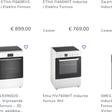
n ETNA FI660RVS
ETNA FI460WIT Inductie
Zwar
 / Elektro Fornuis
/ Elektro Fornuis
Induct
€ 899,00
€ 769,00
2 prijzen
2 prijze
LR390020 -
Etna FIV760WIT Inductie
SMEG 
- Vrijstaande
fornuis Wit
Induc
fornuis - 3D
Fornu
t: gelijkma
...
Victor