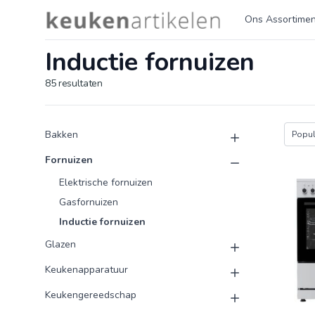
Logo keukenartikelen.com
Ons Assortimen
Inductie fornuizen
85
resultaten
Product categorieën
Producten
Bakken
Popula
Fornuizen
Elektrische fornuizen
Gasfornuizen
Inductie fornuizen
Glazen
Keukenapparatuur
Keukengereedschap