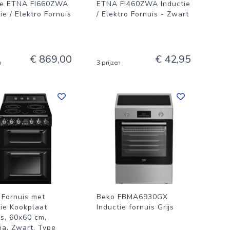
te ETNA FI660ZWA
ETNA FI460ZWA Inductie
ie / Elektro Fornuis
/ Elektro Fornuis - Zwart
€ 869,00
€ 42,95
n
3 prijzen
Fornuis met
Beko FBMA6930GX
tie Kookplaat
Inductie fornuis Grijs
is, 60x60 cm,
ia, Zwart, Type