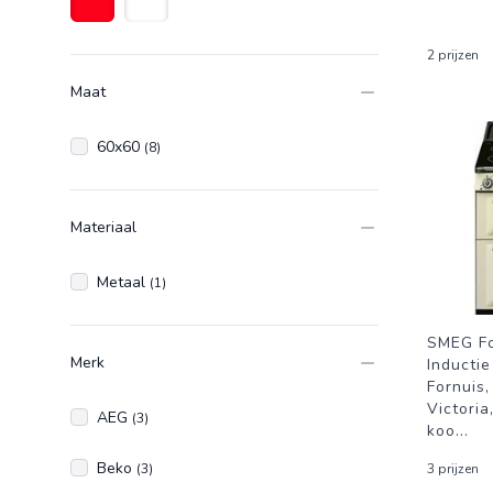
Rood
Wit
2 prijzen
Maat
60x60
(8)
Materiaal
Metaal
(1)
SMEG Fo
Merk
Inducti
Fornuis,
Victoria
AEG
(3)
koo
...
Beko
(3)
3 prijzen