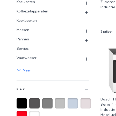
Koelkasten
Zilvere
Inductie
Koffiezetapparaten
Kookboeken
Messen
2 prijzen
Pannen
Servies
Vaatwasser
Meer
Kleur
Bosch H
Serie 4 
Inductie
Zwart
Antraciet grijs
Grijs
Zilver
Roestvrijstaal
Creme wit
Heteluch