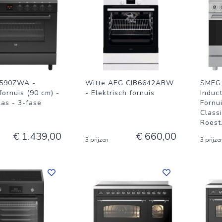
I590ZWA -
Witte AEG CIB6642ABW
SMEG 
fornuis (90 cm) -
- Elektrisch fornuis
Induc
las - 3-fase
Fornu
Classi
Roest
€ 1.439,00
€ 660,00
3 prijzen
3 prijze