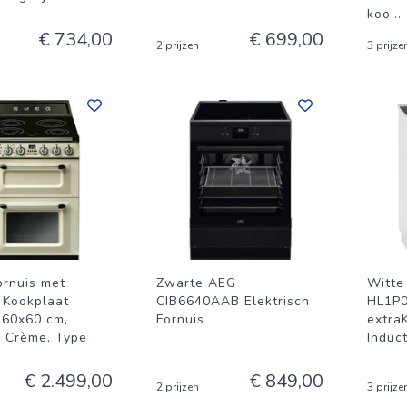
koo
...
€ 734,00
€ 699,00
2 prijzen
3 prijze
rnuis met
Zwarte AEG
Witte
e Kookplaat
CIB6640AAB Elektrisch
HL1P
 60x60 cm,
Fornuis
extra
, Crème, Type
Induct
€ 2.499,00
€ 849,00
2 prijzen
3 prijze