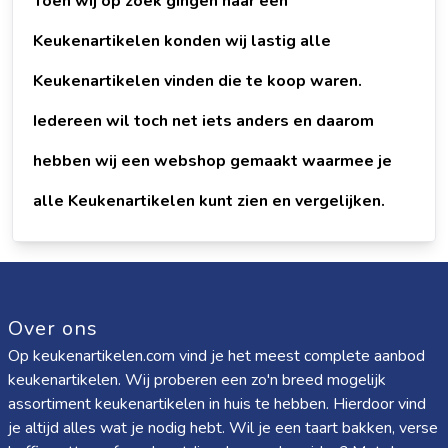
Toen wij op zoek gingen naar een
Keukenartikelen konden wij lastig alle
Keukenartikelen vinden die te koop waren.
Iedereen wil toch net iets anders en daarom
hebben wij een webshop gemaakt waarmee je
alle Keukenartikelen kunt zien en vergelijken.
Over ons
Op keukenartikelen.com vind je het meest complete aanbod
keukenartikelen. Wij proberen een zo'n breed mogelijk
assortiment keukenartikelen in huis te hebben. Hierdoor vind
je altijd alles wat je nodig hebt. Wil je een taart bakken, verse