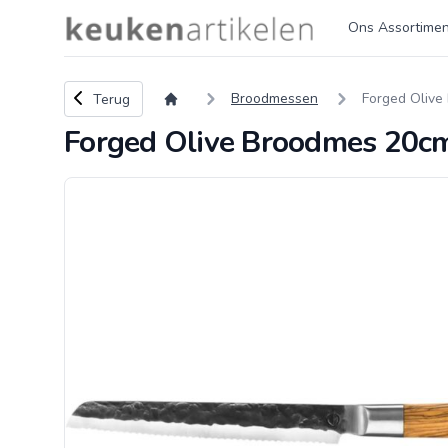
Logo keukenartikelen.com
Ons Assortimen
Terug naar overzicht
Broodmessen
Forged Olive 
Terug
Forged Olive Broodmes 20cm 