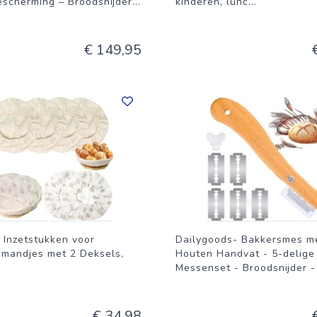
escherming – Broodsnijder
...
kinderen, lunc
...
€ 149,95
 Inzetstukken voor
Dailygoods- Bakkersmes m
smandjes met 2 Deksels,
Houten Handvat - 5-delige
Messenset - Broodsnijder 
€ 34,98