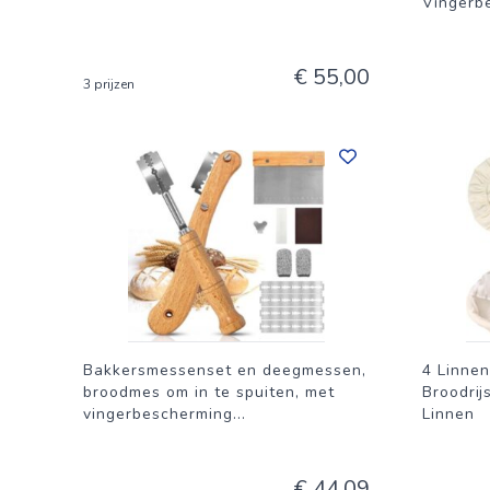
Vingerb
€ 55,00
3 prijzen
Bakkersmessenset en deegmessen,
4 Linnen
broodmes om in te spuiten, met
Broodrij
vingerbescherming
...
Linnen
€ 44,09