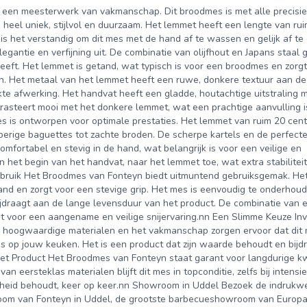
 een meesterwerk van vakmanschap. Dit broodmes is met alle precisi
 heel uniek, stijlvol en duurzaam. Het lemmet heeft een lengte van ru
s het verstandig om dit mes met de hand af te wassen en gelijk af te
gantie en verfijning uit. De combinatie van olijfhout en Japans staal 
eeft. Het lemmet is getand, wat typisch is voor een broodmes en zorgt
nen. Het metaal van het lemmet heeft een ruwe, donkere textuur aan de
 afwerking. Het handvat heeft een gladde, houtachtige uitstraling 
rasteert mooi met het donkere lemmet, wat een prachtige aanvulling 
es is ontworpen voor optimale prestaties. Het lemmet van ruim 20 cen
pperige baguettes tot zachte broden. De scherpe kartels en de perfect
omfortabel en stevig in de hand, wat belangrijk is voor een veilige en
n het begin van het handvat, naar het lemmet toe, wat extra stabiliteit
Gebruik Het Broodmes van Fonteyn biedt uitmuntend gebruiksgemak. He
hand en zorgt voor een stevige grip. Het mes is eenvoudig te onderhou
ijdraagt aan de lange levensduur van het product. De combinatie van 
gt voor een aangename en veilige snijervaring.nn Een Slimme Keuze Inv
e hoogwaardige materialen en het vakmanschap zorgen ervoor dat dit
s op jouw keuken. Het is een product dat zijn waarde behoudt en bijd
het Product Het Broodmes van Fonteyn staat garant voor langdurige kwa
 eersteklas materialen blijft dit mes in topconditie, zelfs bij intensie
onheid behoudt, keer op keer.nn Showroom in Uddel Bezoek de indruk
room van Fonteyn in Uddel, de grootste barbecueshowroom van Europ