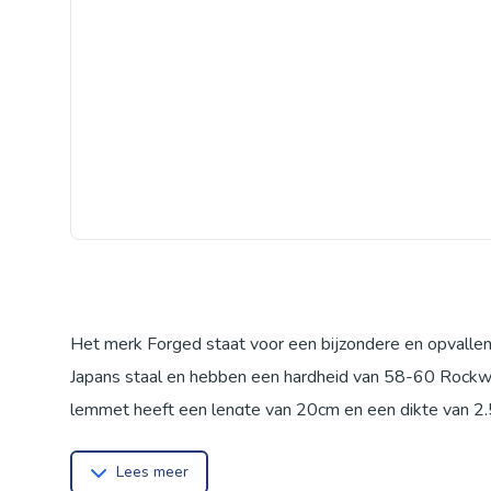
Het merk Forged staat voor een bijzondere en opvalle
Japans staal en hebben een hardheid van 58-60 Rockwel
lemmet heeft een lengte van 20cm en een dikte van 2,5
broodmes wordt geleverd in een luxe houten kist. Het
Lees meer