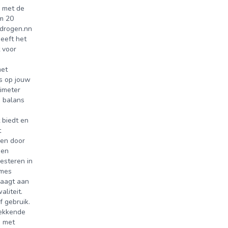
e met de
im 20
 drogen.nn
geeft het
 voor
met
is op jouw
timeter
e balans
 biedt en
t
den door
een
esteren in
 mes
raagt aan
liteit.
f gebruik.
wekkende
a met