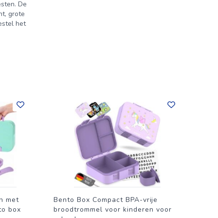
esten. De
t, grote
estel het
n met
Bento Box Compact BPA-vrije
nto box
broodtrommel voor kinderen voor