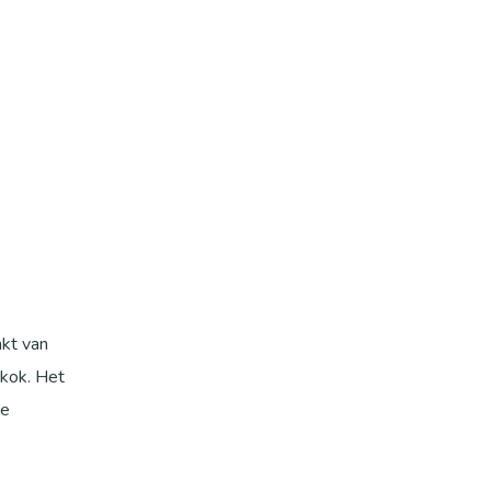
akt van
ykok. Het
ve