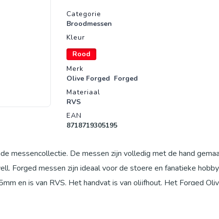
Productgegevens
Categorie
Broodmessen
Kleur
Rood
Merk
Olive Forged
Forged
Materiaal
RVS
EAN
8718719305195
nde messencollectie. De messen zijn volledig met de hand gema
l. Forged messen zijn ideaal voor de stoere en fanatieke hobb
mm en is van RVS. Het handvat is van olijfhout. Het Forged Oli
 Forged Olive broodmes is niet vaatwasmachinebestendig.