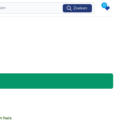
0
Zoeken
n huis