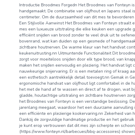
Introductie Broodmes Forgedn Het Broodmes van Fonteyn is
handgemaakt. De combinatie van olijfhout en Japans staal is
centimeter. Om de duurzaamheid van dit mes te bevorderen i
Een Stijlvolle Aanwinst Het Broodmes van Fonteyn straalt ele
mes een luxueuze uitstraling die elke keuken een upgrade g
efficiënt snijden van brood zonder te veel druk uit te oefe
bovenrand, wat kan duiden op een gesmede of handgemaakte
zichtbare houtnerven. De warme kleur van het handvat cont
keukenuitrusting.nn Uitmuntende Functionaliteit Dit broodm
zorgt voor moeiteloos snijden door elk type brood, van kna
maken het snijden eenvoudig en plezierig. Het handvat ligt c
nauwkeurige snijervaring. Er is een metalen ring of kraag aa
een esthetisch aantrekkelijk detail toevoegt.nn Gemak in 
ergonomische handvat van olijfhout ligt comfortabel in de 
het met de hand af te wassen en direct af te drogen, wat b
gladde, houtachtige uitstraling en zichtbare houtnerven zor
het Broodmes van Fonteyn is een verstandige beslissing. D
jarenlang meegaat, waardoor het een duurzame aanvulling i
een efficiënte en plezierige kookervaring.nn Zekerheid van 
Dankzij de zorgvuldige handmatige productie en het gebruik van
je kunt erop vertrouwen dat dit mes zijn scherpte en scho
(https://www.fonteyn.nl/barbecues/bbq-accessoires) show