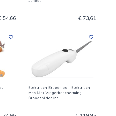
school
€ 54,66
€ 73,61
et
Elektrisch Broodmes - Elektrisch
Mes Met Vingerbescherming –
-
...
Broodsnijder Incl.
...
€ 34,95
€ 119,95