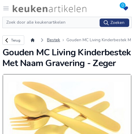
0
Logo keukenartikelen.com
Open menu
Zoeken
Zoeken
Terug naar overzicht
Bestek
Gouden MC Living Kinderbestek M
Terug
et Naam Gravering - Zeger
Gouden MC Living Kinderbestek
Met Naam Gravering - Zeger