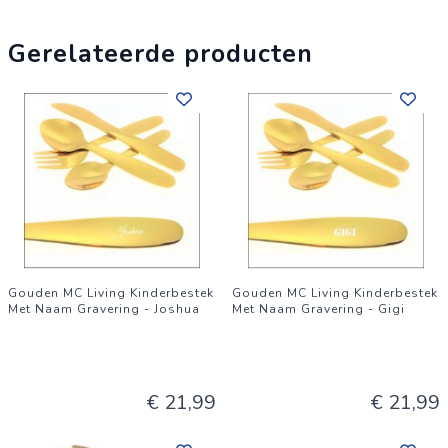
Materiaal: 410 Stainless Steel
Gerelateerde producten
Kleur: Goud of Zilver
Gouden MC Living Kinderbestek
Gouden MC Living Kinderbestek
Met Naam Gravering - Joshua
Met Naam Gravering - Gigi
€ 21,99
€ 21,99