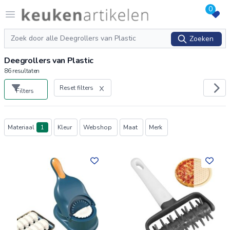
0
Logo keukenartikelen.com
Open menu
Zoeken
Zoeken
Deegrollers van Plastic
86
resultaten
Reset filters
Filters
Producten
Materiaal
1
Kleur
Webshop
Maat
Merk